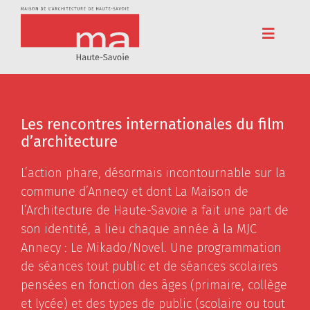
Passer
au
contenu
Toggle
Navigat
Accueil
Adhérez
Les rencontres internationales du film
d’architecture
Cinéma
L’action phare, désormais incontournable sur la
Conférences
commune d’Annecy et dont La Maison de
Pédagogie
l’Architecture de Haute-Savoie a fait une part de
son identité, a lieu chaque année à la MJC
Résidences
Annecy : Le Mikado/Novel. Une programmation
de séances tout public et de séances scolaires
Voyages
pensées en fonction des âges (primaire, collège
L’association
et lycée) et des types de public (scolaire ou tout