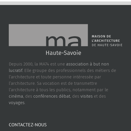
Depuis 2000, la MA74 est une
association à but non
lucratif.
Elle groupe des professionnels des métiers de
l’architecture et toute personne intéressée par
l’architecture. Sa vocation est de transmettre
l’architecture à tous les publics, notamment par le
cinéma
, des
conférences débat
, des
visites
et des
voyages
.
CONTACTEZ-NOUS