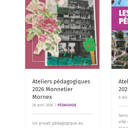
Ateliers pédagogiques
Ate
2026 Monnetier
202
Mornex
8 déc
20 avril 2026
|
PÉDAGOGIE
Sensi
vill
Un projet pédagogique au
proj