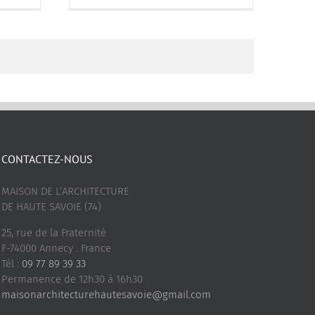
CONTACTEZ-NOUS
MAISON DE L’ARCHITECTURE
DE HAUTE SAVOIE (74)
25, rue de la Fraternité
F-74000 Annecy . France
Tél :
09 77 89 39 33
Permanence de 12h30 à 16h30
maisonarchitecturehautesavoie@gmail.com