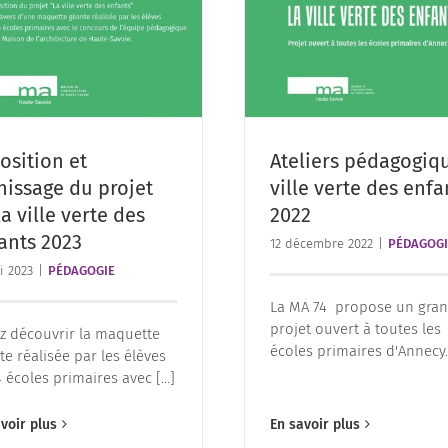
osition et
Ateliers pédagogiq
nissage du projet
ville verte des enfa
la ville verte des
2022
ants 2023
12 décembre 2022
|
PÉDAGOGI
i 2023
|
PÉDAGOGIE
La MA 74 propose un gra
projet ouvert à toutes les
z découvrir la maquette
écoles primaires d'Annecy. [
te réalisée par les élèves
 écoles primaires avec [...]
voir plus
En savoir plus