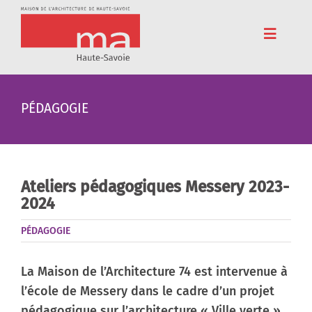
Passer
au
contenu
Toggle
Navigat
Accueil
PÉDAGOGIE
Adhérez
Cinéma
Conférences
Ateliers pédagogiques Messery 2023-
2024
Pédagogie
PÉDAGOGIE
Résidences
Voyages
La Maison de l’Architecture 74 est intervenue à
l’école de Messery dans le cadre d’un projet
L’association
pédagogique sur l’architecture « Ville verte ».