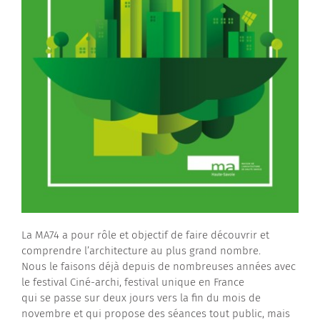
La MA74 a pour rôle et objectif de faire découvrir et
comprendre l’architecture au plus grand nombre.
Nous le faisons déjà depuis de nombreuses années avec
le festival Ciné-archi, festival unique en France
qui se passe sur deux jours vers la fin du mois de
novembre et qui propose des séances tout public, mais