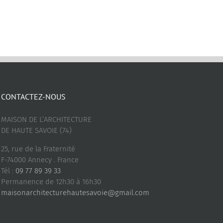
CONTACTEZ-NOUS
MAISON DE L’ARCHITECTURE
DE HAUTE SAVOIE (74)
25, rue de la Fraternité
F-74000 Annecy . France
Tél :
09 77 89 39 33
Permanence de 12h30 à 16h30
maisonarchitecturehautesavoie@gmail.com