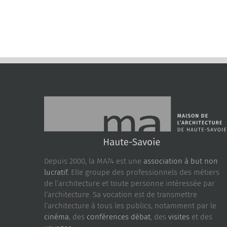
Depuis 2000, la MA74 est une
association à but non
lucratif.
Elle groupe des professionnels des métiers
de l’architecture et toute personne intéressée par
l’architecture. Sa vocation est de transmettre
l’architecture à tous les publics, notamment par le
cinéma
, des
conférences débat
, des
visites
et des