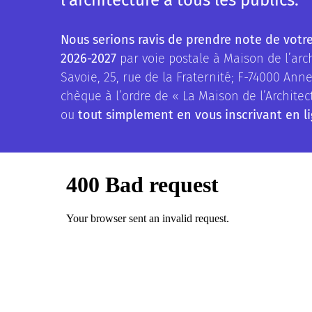
Nous serions ravis de prendre note de votr
2026-2027
par voie postale à Maison de l’arc
Savoie, 25, rue de la Fraternité; F-74000 An
chèque à l’ordre de « La Maison de l’Archite
ou
tout simplement en vous inscrivant en l