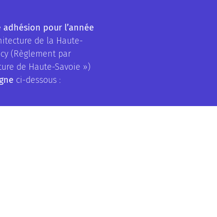
e adhésion pour l’année
hitecture de la Haute-
necy (Règlement par
cture de Haute-Savoie »)
igne
ci-dessous :