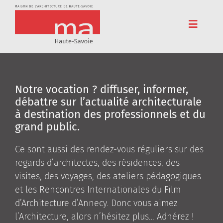
Passer
au
contenu
Toggle
Navigat
Accueil
Adhérez
Notre vocation ? diffuser, informer,
débattre sur l’actualité architecturale
Cinéma
à destination des professionnels et du
Conférences
grand public.
Pédagogie
Ce sont aussi des rendez-vous réguliers sur des
regards d’architectes, des résidences, des
Résidences
visites, des voyages, des ateliers pédagogiques
et les Rencontres Internationales du Film
Voyages
d’Architecture d’Annecy. Donc vous aimez
L’association
l’Architecture, alors n’hésitez plus… Adhérez !