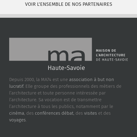
VOIR L’ENSEMBLE DE NOS PARTENAIRES
Depuis 2000, la MA74 est une
association à but non
lucratif.
Elle groupe des professionnels des métiers de
l’architecture et toute personne intéressée par
l’architecture. Sa vocation est de transmettre
l’architecture à tous les publics, notamment par le
cinéma
, des
conférences débat
, des
visites
et des
voyages
.