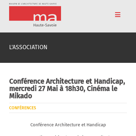
Passer
au
contenu
Toggle
Navigat
Accueil
L'ASSOCIATION
Adhérez
Cinéma
Conférences
Conférence Architecture et Handicap,
mercredi 27 Mai à 18h30, Cinéma le
Pédagogie
Mikado
Résidences
CONFÉRENCES
Voyages
Conférence Architecture et Handicap
L’association