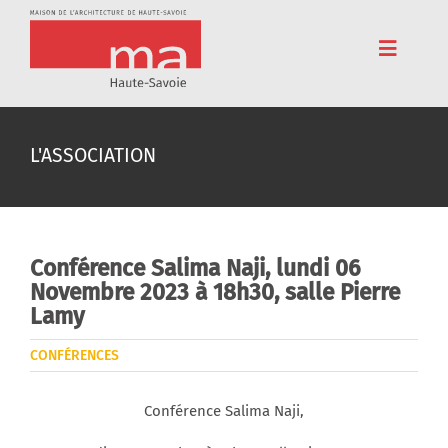
Passer
au
contenu
Toggle
Navigat
Accueil
L'ASSOCIATION
Adhérez
Cinéma
Conférences
Conférence Salima Naji, lundi 06
Novembre 2023 à 18h30, salle Pierre
Pédagogie
Lamy
Résidences
CONFÉRENCES
Voyages
Conférence Salima Naji,
L’association