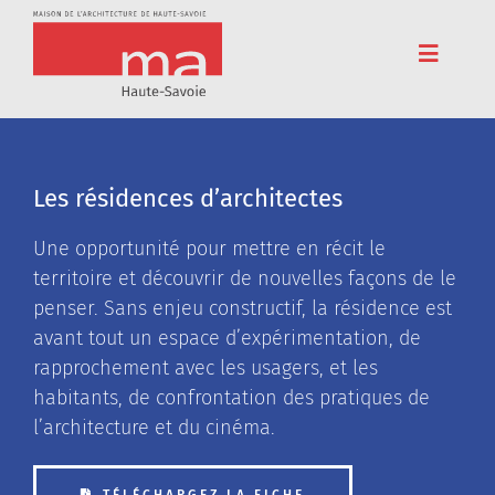
Passer
au
contenu
Toggle
Navigat
Accueil
Adhérez
Les résidences d’architectes
Cinéma
Une opportunité pour mettre en récit le
Conférences
territoire et découvrir de nouvelles façons de le
penser. Sans enjeu constructif, la résidence est
Pédagogie
avant tout un espace d’expérimentation, de
rapprochement avec les usagers, et les
Résidences
habitants, de confrontation des pratiques de
l’architecture et du cinéma.
Voyages
L’association
TÉLÉCHARGEZ LA FICHE