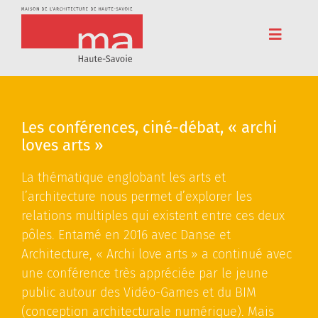
Passer
au
contenu
Toggle
Navigat
Accueil
Adhérez
Les conférences, ciné-débat, « archi
loves arts »
Cinéma
La thématique englobant les arts et
Conférences
l’architecture nous permet d’explorer les
Pédagogie
relations multiples qui existent entre ces deux
pôles. Entamé en 2016 avec Danse et
Résidences
Architecture, « Archi love arts » a continué avec
une conférence très appréciée par le jeune
Voyages
public autour des Vidéo-Games et du BIM
L’association
(conception architecturale numérique). Mais