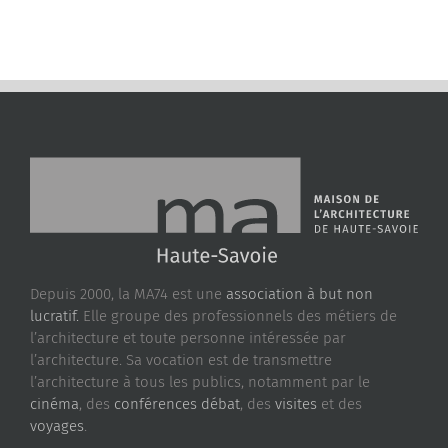
Depuis 2000, la MA74 est une
association à but non
lucratif.
Elle groupe des professionnels des métiers de
l’architecture et toute personne intéressée par
l’architecture. Sa vocation est de transmettre
l’architecture à tous les publics, notamment par le
cinéma
, des
conférences débat
, des
visites
et des
voyages
.