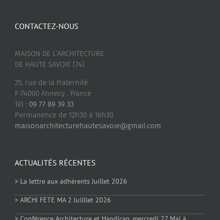
CONTACTEZ-NOUS
MAISON DE L’ARCHITECTURE
DE HAUTE SAVOIE (74)
25, rue de la Fraternité
F-74000 Annecy . France
Tél :
09 77 89 39 33
Permanence de 12h30 à 16h30
maisonarchitecturehautesavoie@gmail.com
ACTUALITÉS RÉCENTES
> La lettre aux adhérents Juillet 2026
> ARCHI FETE MA 2 Juilllet 2026
> Conférence Architecture et Handicap, mercredi 27 Mai à