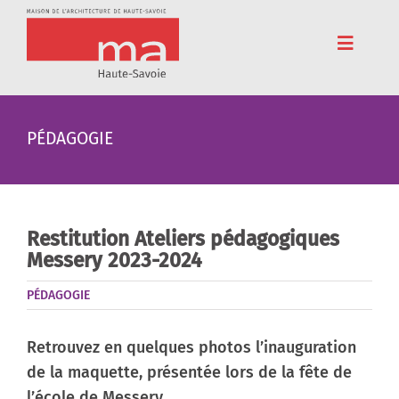
Passer
au
contenu
Toggle
Navigat
Accueil
PÉDAGOGIE
Adhérez
Cinéma
Conférences
Restitution Ateliers pédagogiques
Messery 2023-2024
Pédagogie
PÉDAGOGIE
Résidences
Voyages
Retrouvez en quelques photos l’inauguration
de la maquette, présentée lors de la fête de
L’association
l’école de Messery.