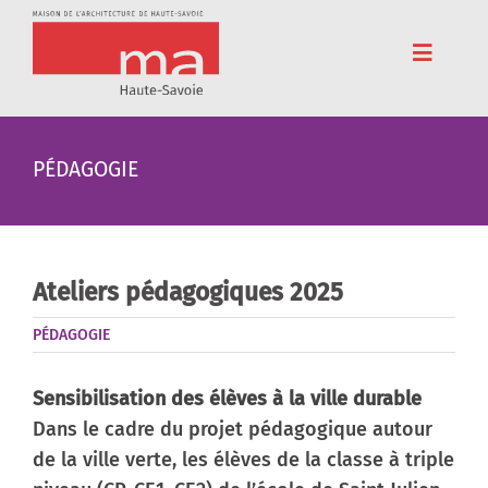
Passer
au
contenu
Toggle
Navigat
Accueil
PÉDAGOGIE
Adhérez
Cinéma
Conférences
Ateliers pédagogiques 2025
Pédagogie
PÉDAGOGIE
Résidences
Sensibilisation des élèves à la ville durable
Voyages
Dans le cadre du projet pédagogique autour
de la ville verte, les élèves de la classe à triple
L’association