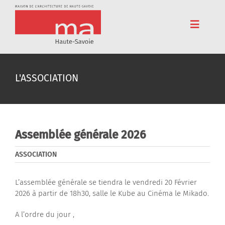
Passer
au
contenu
Toggle
Navigat
Accueil
L'ASSOCIATION
Adhérez
Cinéma
Conférences
Assemblée générale 2026
Pédagogie
ASSOCIATION
Résidences
L’assemblée générale se tiendra le vendredi 20 Février
2026 à partir de 18h30, salle le Kube au Cinéma le Mikado.
Voyages
A l’ordre du jour ,
L’association