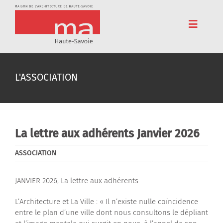
Passer
au
contenu
Toggle
Navigat
Accueil
L'ASSOCIATION
Adhérez
Cinéma
Conférences
La lettre aux adhérents Janvier 2026
Pédagogie
ASSOCIATION
Résidences
JANVIER 2026, La lettre aux adhérents
Voyages
L’Architecture et La Ville : « Il n’existe nulle coïncidence
entre le plan d’une ville dont nous consultons le dépliant
L’association