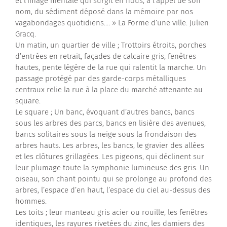
et l’image mentale qui surgit en nous, à l’appel de son
nom, du sédiment déposé dans la mémoire par nos
Contactez-nous
vagabondages quotidiens.… » La Forme d’une ville. Julien
Gracq.
Un matin, un quartier de ville ; Trottoirs étroits, porches
d’entrées en retrait, façades de calcaire gris, fenêtres
hautes, pente légère de la rue qui ralentit la marche. Un
passage protégé par des garde-corps métalliques
centraux relie la rue à la place du marché attenante au
square.
Le square ; Un banc, évoquant d’autres bancs, bancs
sous les arbres des parcs, bancs en lisière des avenues,
bancs solitaires sous la neige sous la frondaison des
arbres hauts. Les arbres, les bancs, le gravier des allées
et les clôtures grillagées. Les pigeons, qui déclinent sur
leur plumage toute la symphonie lumineuse des gris. Un
oiseau, son chant pointu qui se prolonge au profond des
arbres, l’espace d’en haut, l’espace du ciel au-dessus des
hommes.
Les toits ; leur manteau gris acier ou rouille, les fenêtres
identiques, les rayures rivetées du zinc, les damiers des