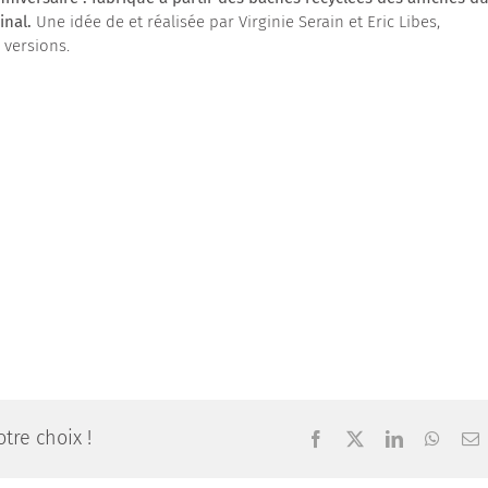
ginal.
Une idée de et réalisée par Virginie Serain et Eric Libes,
 versions.
tre choix !
Facebook
X
LinkedIn
Whats
E