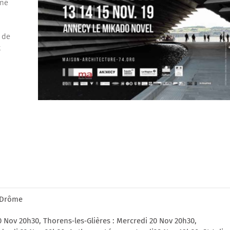
iné
s de
t
t Drôme
0 Nov 20h30, Thorens‐les‐Glières : Mercredi 20 Nov 20h30,