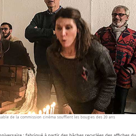
onsable de la commission cinéma soufflent les bougies des 20 ans
nniversaire : fabriqué à partir des bâches recyclées des affiches d