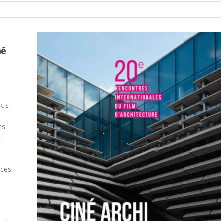
né
ous
es
.
nces
r