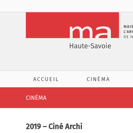
Passer
au
contenu
ACCUEIL
CINÉMA
CINÉMA
2019 – Ciné Archi