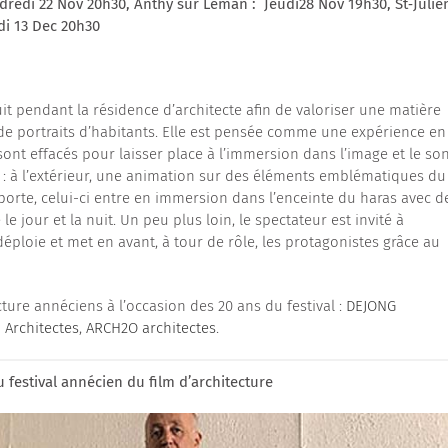
ndredi 22 Nov 20h30, Anthy sur Léman : Jeudi28 Nov 19h30, St‐Julie
di 13 Dec 20h30
 pendant la résidence d’architecte afin de valoriser une matière
 de portraits d’habitants. Elle est pensée comme une expérience en
t effacés pour laisser place à l’immersion dans l’image et le son
 : à l’extérieur, une animation sur des éléments emblématiques du
a porte, celui-ci entre en immersion dans l’enceinte du haras avec d
e jour et la nuit. Un peu plus loin, le spectateur est invité à
déploie et met en avant, à tour de rôle, les protagonistes grâce au
cture annéciens à l’occasion des 20 ans du festival :
DEJONG
 Architectes
,
ARCH2O architectes
.
au festival annécien du film d’architecture