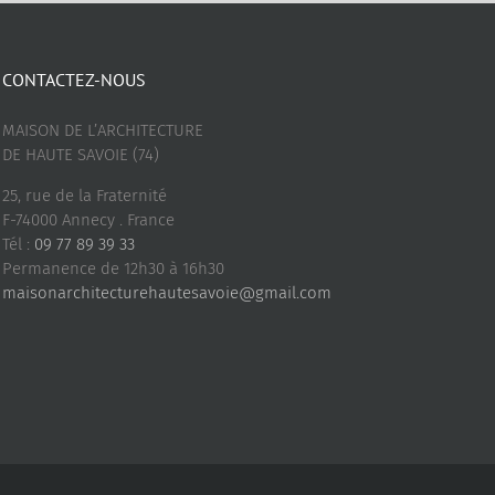
CONTACTEZ-NOUS
MAISON DE L’ARCHITECTURE
DE HAUTE SAVOIE (74)
25, rue de la Fraternité
F-74000 Annecy . France
Tél :
09 77 89 39 33
Permanence de 12h30 à 16h30
maisonarchitecturehautesavoie@gmail.com