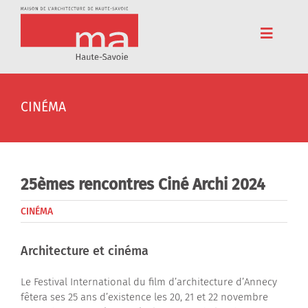
Passer
au
contenu
Toggle
Navigat
Accueil
CINÉMA
Adhérez
Cinéma
Conférences
25èmes rencontres Ciné Archi 2024
Pédagogie
CINÉMA
Résidences
Architecture et cinéma
Voyages
Le Festival International du film d’architecture d’Annecy
fêtera ses 25 ans d’existence les 20, 21 et 22 novembre
L’association