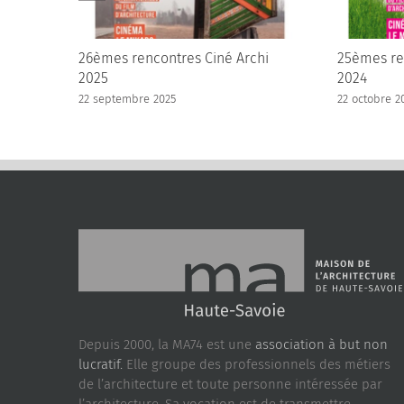
26èmes rencontres Ciné Archi
25èmes re
2025
2024
22 septembre 2025
22 octobre 2
Depuis 2000, la MA74 est une
association à but non
lucratif.
Elle groupe des professionnels des métiers
de l’architecture et toute personne intéressée par
l’architecture. Sa vocation est de transmettre