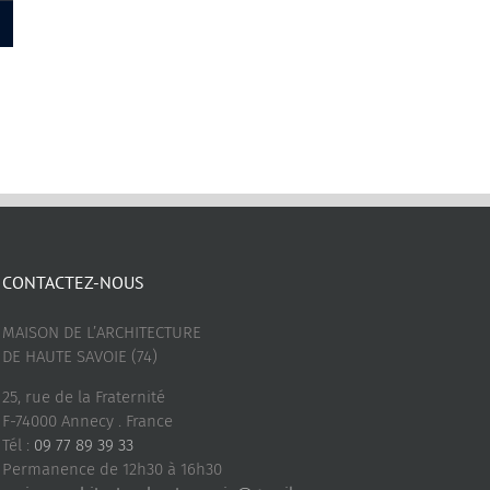
24èmes rencontres Ciné Archi
2023 – Ciné Arc
2023
19 septembre 2023
20 octobre 2023
CONTACTEZ-NOUS
MAISON DE L’ARCHITECTURE
DE HAUTE SAVOIE (74)
25, rue de la Fraternité
F-74000 Annecy . France
Tél :
09 77 89 39 33
Permanence de 12h30 à 16h30