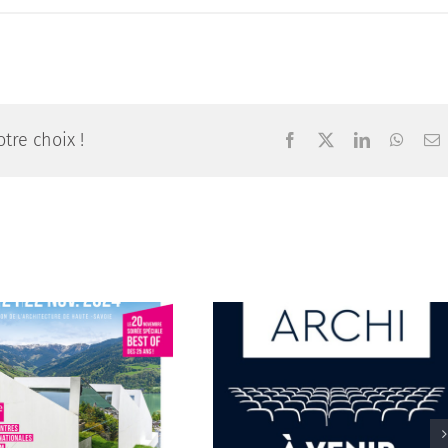
tre choix !
Facebook
X
LinkedIn
Whats
E