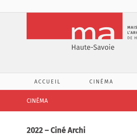
Passer
au
contenu
ACCUEIL
CINÉMA
CINÉMA
2022 – Ciné Archi