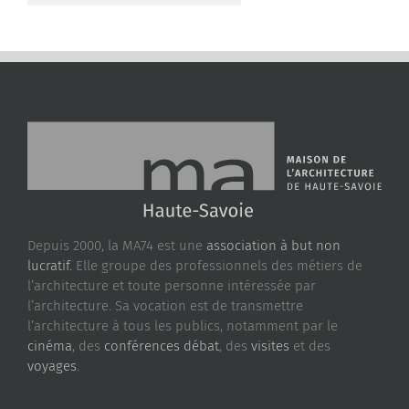
Depuis 2000, la MA74 est une
association à but non
lucratif.
Elle groupe des professionnels des métiers de
l’architecture et toute personne intéressée par
l’architecture. Sa vocation est de transmettre
l’architecture à tous les publics, notamment par le
cinéma
, des
conférences débat
, des
visites
et des
voyages
.