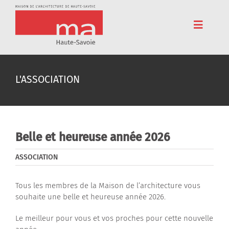
Passer
au
contenu
Toggle
Navigat
Accueil
L'ASSOCIATION
Adhérez
Cinéma
Conférences
Belle et heureuse année 2026
Pédagogie
ASSOCIATION
Résidences
Tous les membres de la Maison de l’architecture vous
souhaite une belle et heureuse année 2026.
Voyages
Le meilleur pour vous et vos proches pour cette nouvelle
L’association