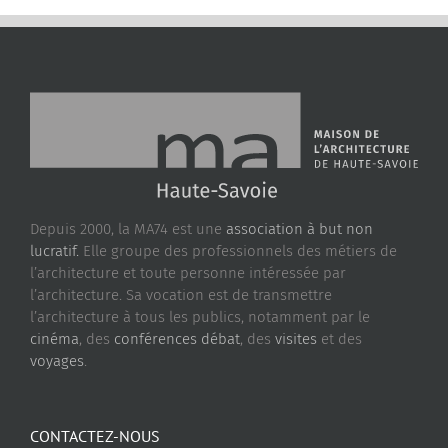
Depuis 2000, la MA74 est une
association à but non
lucratif.
Elle groupe des professionnels des métiers de
l’architecture et toute personne intéressée par
l’architecture. Sa vocation est de transmettre
l’architecture à tous les publics, notamment par le
cinéma
, des
conférences débat
, des
visites
et des
voyages
.
CONTACTEZ-NOUS