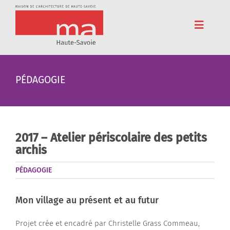
Passer
au
contenu
Toggle
Navigat
Accueil
PÉDAGOGIE
Adhérez
Cinéma
Conférences
2017 – Atelier périscolaire des petits
archis
Pédagogie
PÉDAGOGIE
Résidences
Voyages
Mon village au présent et au futur
L’association
Projet crée et encadré par Christelle Grass Commeau,