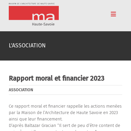
Passer
au
contenu
Toggle
Navigat
Accueil
L'ASSOCIATION
Adhérez
Cinéma
Conférences
Rapport moral et financier 2023
Pédagogie
ASSOCIATION
Résidences
Ce rapport moral et financier rappelle les actions menées
par la Maison de l’Architecture de Haute Savoie en 2023
Voyages
ainsi que leur financement.
D’après Baltazar Gracian “Il sert de peu d’être content de
L’association