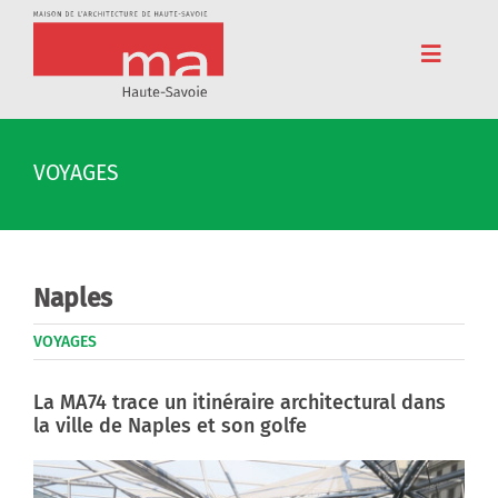
Passer
au
contenu
Toggle
Navigat
Accueil
VOYAGES
Adhérez
Cinéma
Conférences
Naples
Pédagogie
VOYAGES
Résidences
La MA74 trace un itinéraire architectural dans
la ville de Naples et son golfe
Voyages
L’association