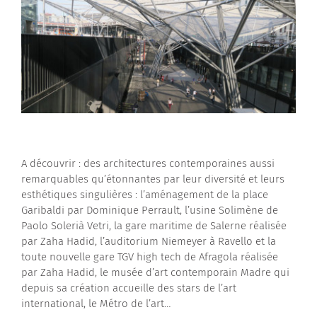
Contactez-nous
A découvrir : des architectures contemporaines aussi
remarquables qu’étonnantes par leur diversité et leurs
esthétiques singulières : l’aménagement de la place
Garibaldi par Dominique Perrault, l’usine Solimène de
Paolo Solerià Vetri, la gare maritime de Salerne réalisée
par Zaha Hadid, l’auditorium Niemeyer à Ravello et la
toute nouvelle gare TGV high tech de Afragola réalisée
par Zaha Hadid, le musée d’art contemporain Madre qui
depuis sa création accueille des stars de l’art
international, le Métro de l’art…