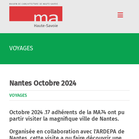
Passer
au
contenu
Toggle
Navigat
Accueil
VOYAGES
Adhérez
Cinéma
Conférences
Nantes Octobre 2024
Pédagogie
VOYAGES
Résidences
Octobre 2024 .17 adhérents de la MA74 ont pu
partir visiter la magnifique ville de Nantes.
Voyages
Organisée en collaboration avec l’ARDEPA de
L’association
Nantes, cette visite a pu faire découvrir une