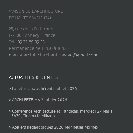
MAISON DE L’ARCHITECTURE
DE HAUTE SAVOIE (74)
25, rue de la Fraternité
F-74000 Annecy . France
Tél :
09 77 89 39 33
Permanence de 12h30 à 16h30
maisonarchitecturehautesavoie@gmail.com
ACTUALITÉS RÉCENTES
> La lettre aux adhérents Juillet 2026
> ARCHI FETE MA 2 Juilllet 2026
> Conférence Architecture et Handicap, mercredi 27 Mai à
18h30, Cinéma le Mikado
> Ateliers pédagogiques 2026 Monnetier Mornex