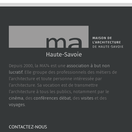
Depuis 2000, la MA74 est une
association à but non
lucratif.
Elle groupe des professionnels des métiers de
l’architecture et toute personne intéressée par
l’architecture. Sa vocation est de transmettre
l’architecture à tous les publics, notamment par le
cinéma
, des
conférences débat
, des
visites
et des
voyages
.
CONTACTEZ-NOUS