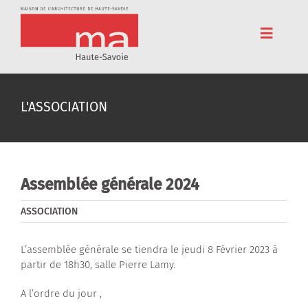
Passer
au
contenu
Toggle
Navigat
Accueil
L'ASSOCIATION
Adhérez
Cinéma
Conférences
Assemblée générale 2024
Pédagogie
ASSOCIATION
Résidences
L’assemblée générale se tiendra le jeudi 8 Février 2023 à
partir de 18h30, salle Pierre Lamy.
Voyages
A l’ordre du jour ,
L’association